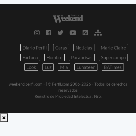
Diario Perfil
Caras
Noticias
Marie Claire
Fortuna
Hombre
Parabrisas
Supercampo
Look
Luz
Mia
Lunateen
BATimes
weekend.perfil.com -
| © Perfil.com 2006-2026 - Todos los derechos
reservados
Registro de Propiedad Intelectual: Nro.