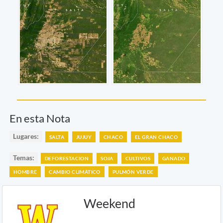
En esta Nota
Lugares:
SALTA
JUJUY
CHACO
EL GRAN CHACO
Temas:
DEFORESTACION
SOJA
CULTIVOS
GANADO
HOMBRE
CAMBIO CLIMÁTICO
PULMÓN VERDE
Weekend