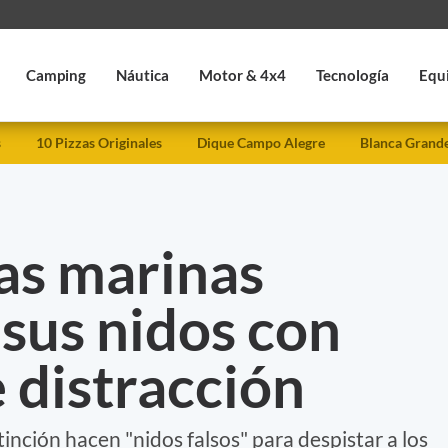
Camping
Náutica
Motor & 4x4
Tecnología
Equ
s
10 Pizzas Originales
Dique Campo Alegre
Blanca Grand
as marinas
sus nidos con
e distracción
inción hacen "nidos falsos" para despistar a los