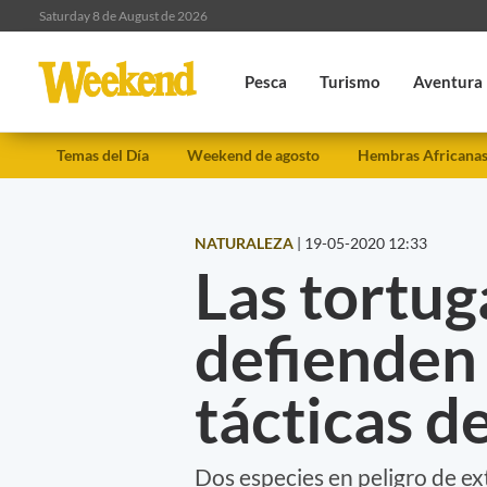
Saturday 8 de August de 2026
Pesca
Turismo
Aventura
Temas del Día
Weekend de agosto
Hembras Africana
NATURALEZA
|
19-05-2020 12:33
Las tortug
defienden 
tácticas d
Dos especies en peligro de ext