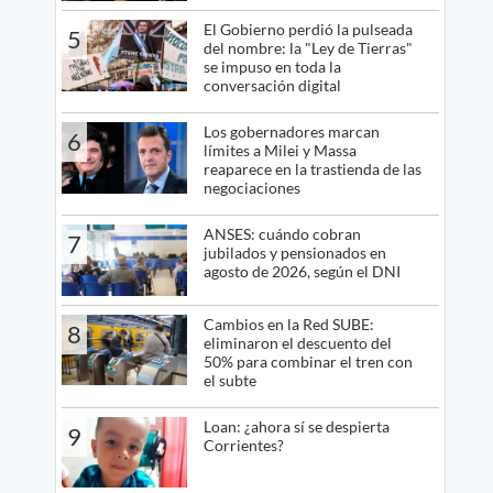
El Gobierno perdió la pulseada
5
del nombre: la "Ley de Tierras"
se impuso en toda la
conversación digital
Los gobernadores marcan
6
límites a Milei y Massa
reaparece en la trastienda de las
negociaciones
ANSES: cuándo cobran
7
jubilados y pensionados en
agosto de 2026, según el DNI
Cambios en la Red SUBE:
8
eliminaron el descuento del
50% para combinar el tren con
el subte
Loan: ¿ahora sí se despierta
9
Corrientes?