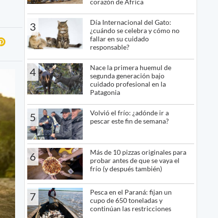
corazón de África
Día Internacional del Gato:
3
¿cuándo se celebra y cómo no
fallar en su cuidado
responsable?
Nace la primera huemul de
4
segunda generación bajo
cuidado profesional en la
Patagonia
Volvió el frío: ¿adónde ir a
5
pescar este fin de semana?
Más de 10 pizzas originales para
6
probar antes de que se vaya el
frío (y después también)
Pesca en el Paraná: fijan un
7
cupo de 650 toneladas y
continúan las restricciones