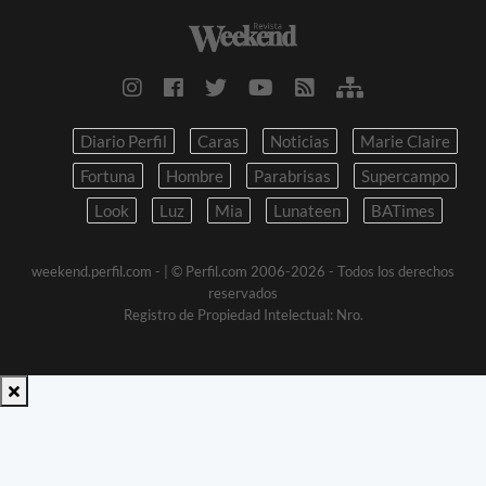
Diario Perfil
Caras
Noticias
Marie Claire
Fortuna
Hombre
Parabrisas
Supercampo
Look
Luz
Mia
Lunateen
BATimes
weekend.perfil.com -
| © Perfil.com 2006-2026 - Todos los derechos
reservados
Registro de Propiedad Intelectual: Nro.