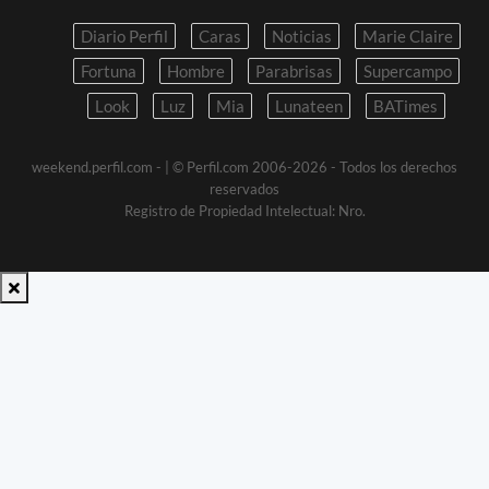
Diario Perfil
Caras
Noticias
Marie Claire
Fortuna
Hombre
Parabrisas
Supercampo
Look
Luz
Mia
Lunateen
BATimes
weekend.perfil.com -
| © Perfil.com 2006-2026 - Todos los derechos
reservados
Registro de Propiedad Intelectual: Nro.