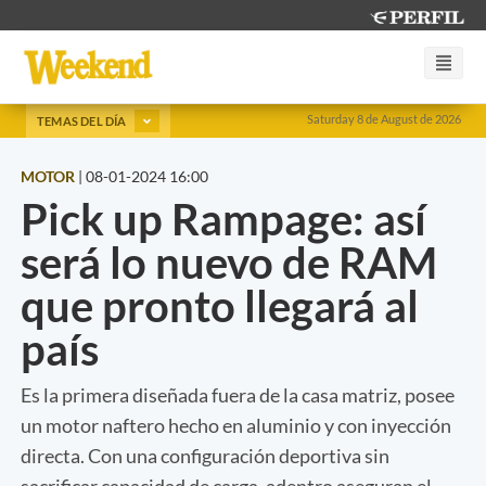
Saturday 8 de August de 2026
TEMAS DEL DÍA
MOTOR
|
08-01-2024 16:00
Pick up Rampage: así
será lo nuevo de RAM
que pronto llegará al
país
Es la primera diseñada fuera de la casa matriz, posee
un motor naftero hecho en aluminio y con inyección
directa. Con una configuración deportiva sin
sacrificar capacidad de carga, adentro aseguran el