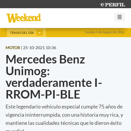
Sunday 9 de August de 2026
TEMAS DEL DÍA
MOTOR
|
25-10-2021 10:36
Mercedes Benz
Unimog:
verdaderamente I-
RROM-PI-BLE
Este legendario vehículo especial cumple 75 años de
vigencia ininterrumpida, con una historia muy rica, y
mantiene las cualidades técnicas que le dieron éxito
mundial.