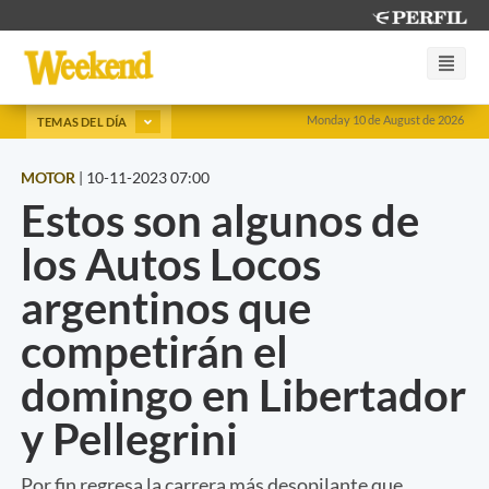
Monday 10 de August de 2026
TEMAS DEL DÍA
MOTOR
|
10-11-2023 07:00
Estos son algunos de
los Autos Locos
argentinos que
competirán el
domingo en Libertador
y Pellegrini
Por fin regresa la carrera más desopilante que