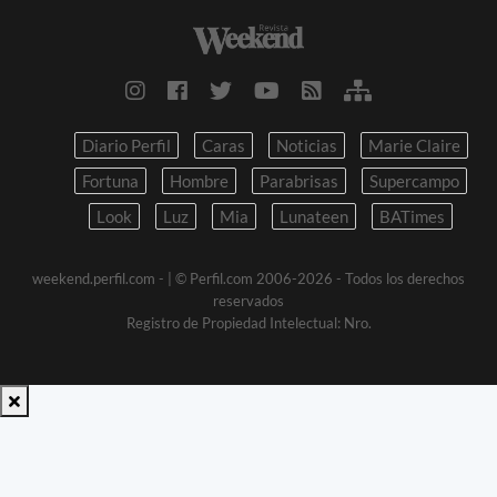
Diario Perfil
Caras
Noticias
Marie Claire
Fortuna
Hombre
Parabrisas
Supercampo
Look
Luz
Mia
Lunateen
BATimes
weekend.perfil.com -
| © Perfil.com 2006-2026 - Todos los derechos
reservados
Registro de Propiedad Intelectual: Nro.