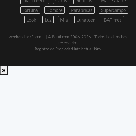
Diario Perfil
Caras
Noticias
Marie Claire
Fortuna
Hombre
Parabrisas
Supercampo
Look
Luz
Mia
Lunateen
BATimes
weekend.perfil.com -
| © Perfil.com 2006-2026 - Todos los derechos
reservados
Registro de Propiedad Intelectual: Nro.