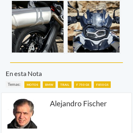
En esta Nota
Temas:
MOTOS
BMW
TRAIL
F 750 GS
F850 GS
Alejandro Fischer