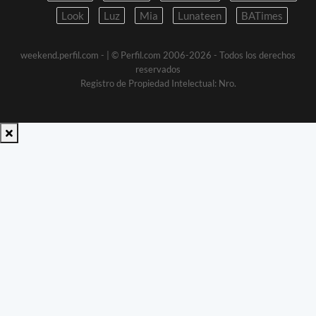
Look
Luz
Mia
Lunateen
BATimes
weekend.perfil.com -
| © Perfil.com 2006-2026 - Todos los derechos
reservados
Registro de Propiedad Intelectual: Nro.