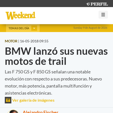
Sunday 9 de August de 2026
TEMAS DEL DÍA
MOTOR
|
16-05-2018 09:55
BMW lanzó sus nuevas
motos de trail
Las F 750 GS y F 850 GS señalan una notable
evolución con respecto a sus predecesoras. Nuevo
motor, más potencia, pantalla multifunción y
asistencias electrónicas.
Ver galería de imágenes
Alejandro Fischer