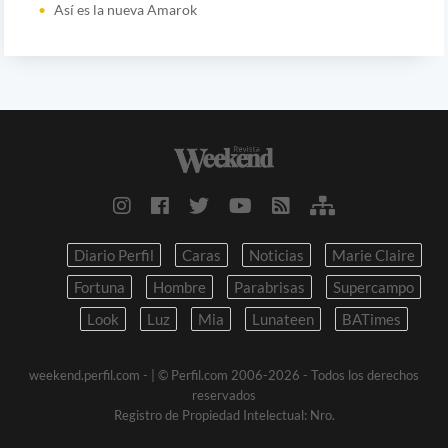
Así es la nueva Amarok
Diario Perfil
Caras
Noticias
Marie Claire
Fortuna
Hombre
Parabrisas
Supercampo
Look
Luz
Mia
Lunateen
BATimes
weekend.perfil.com -
| © Perfil.com 2006-2026 - Todos los derechos
reservados
Registro de Propiedad Intelectual: Nro.