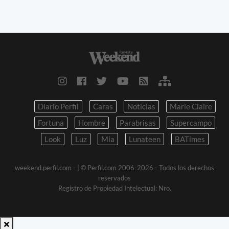
Diario Perfil
Caras
Noticias
Marie Claire
Fortuna
Hombre
Parabrisas
Supercampo
Look
Luz
Mia
Lunateen
BATimes
weekend.perfil.com -
| © Perfil.com 2006-2026 - Todos los derechos
reservados
Registro de Propiedad Intelectual: Nro.