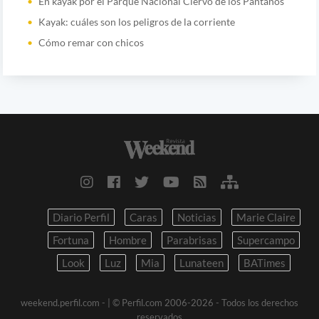
En kayak por el Parque Nacional Ciervo de los Pantanos
Kayak: cuáles son los peligros de la corriente
Cómo remar con chicos
Diario Perfil
Caras
Noticias
Marie Claire
Fortuna
Hombre
Parabrisas
Supercampo
Look
Luz
Mia
Lunateen
BATimes
weekend.perfil.com -
| © Perfil.com 2006-2026 - Todos los derechos
reservados