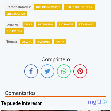
Personalidades:
NOURIA NEWMAN
BEN STOOKESBERRY
ERIK BOOMER
Lugares:
CHILE
PATAGONIA
RÍO BAKER
RÍO BRAVO
RÍO PASCUA
Temas:
ATLETA
RED BULL
KAYAK
Compártelo
Comentarios