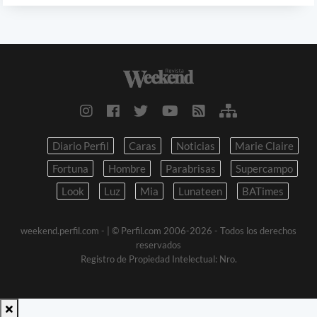
Diario Perfil
Caras
Noticias
Marie Claire
Fortuna
Hombre
Parabrisas
Supercampo
Look
Luz
Mia
Lunateen
BATimes
weekend.perfil.com -
| © Perfil.com 2006-2026 - Todos los derechos
reservados
Registro de Propiedad Intelectual: Nro.