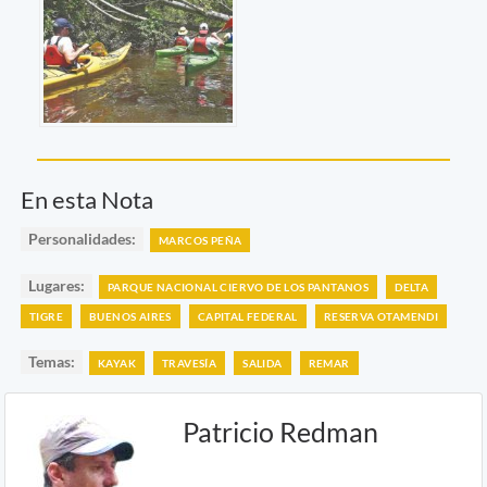
En esta Nota
Personalidades:
MARCOS PEÑA
Lugares:
PARQUE NACIONAL CIERVO DE LOS PANTANOS
DELTA
TIGRE
BUENOS AIRES
CAPITAL FEDERAL
RESERVA OTAMENDI
Temas:
KAYAK
TRAVESÍA
SALIDA
REMAR
Patricio Redman