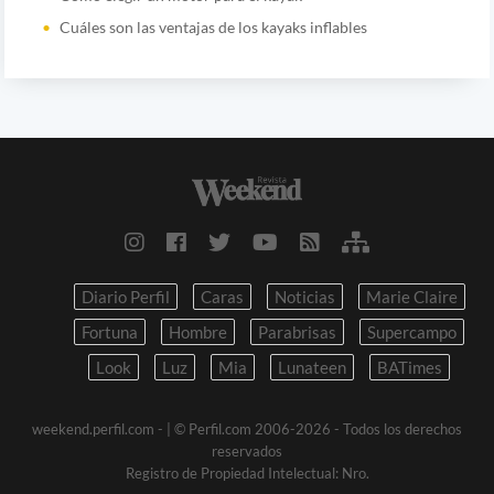
Cuáles son las ventajas de los kayaks inflables
Diario Perfil
Caras
Noticias
Marie Claire
Fortuna
Hombre
Parabrisas
Supercampo
Look
Luz
Mia
Lunateen
BATimes
weekend.perfil.com -
| © Perfil.com 2006-2026 - Todos los derechos
reservados
Registro de Propiedad Intelectual: Nro.