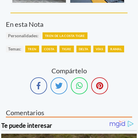
En esta Nota
Personalidades:
TREN DE LA COSTA TIGRE
Temas:
TREN
COSTA
TIGRE
DELTA
VÍAS
RAMAL
Compártelo
Comentarios