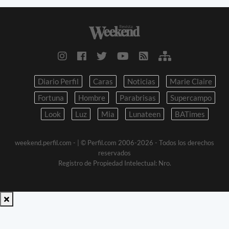
Diario Perfil
Caras
Noticias
Marie Claire
Fortuna
Hombre
Parabrisas
Supercampo
Look
Luz
Mia
Lunateen
BATimes
weekend.perfil.com -
| © Perfil.com 2006-2026 - Todos los derechos
reservados
Registro de Propiedad Intelectual: Nro.