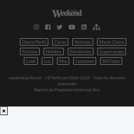
Diario Perfil
Caras
Noticias
Marie Claire
Fortuna
Hombre
Parabrisas
Supercampo
Look
Luz
Mia
Lunateen
BATimes
weekend.perfil.com -
| © Perfil.com 2006-2026 - Todos los derechos
reservados
Registro de Propiedad Intelectual: Nro.