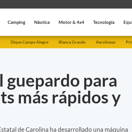
Camping
Náutica
Motor & 4x4
Tecnología
Equ
s
Dique Campo Alegre
Blanca Grande
Aerolíneas
Pri
l guepardo para
ts más rápidos y
Estatal de Carolina ha desarrollado una máquina