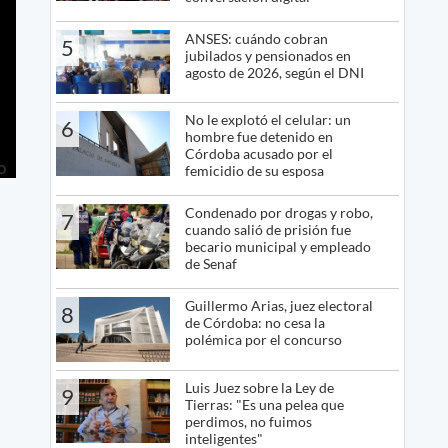
ANSES: cuándo cobran
5
jubilados y pensionados en
agosto de 2026, según el DNI
No le explotó el celular: un
6
hombre fue detenido en
Córdoba acusado por el
femicidio de su esposa
Condenado por drogas y robo,
7
cuando salió de prisión fue
becario municipal y empleado
de Senaf
Guillermo Arias, juez electoral
8
de Córdoba: no cesa la
polémica por el concurso
Luis Juez sobre la Ley de
9
Tierras: "Es una pelea que
perdimos, no fuimos
inteligentes"