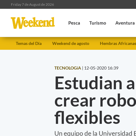
Friday 7 de August de 2026
Pesca
Turismo
Aventura
Temas del Día
Weekend de agosto
Hembras Africana
TECNOLOGíA
|
12-05-2020 16:39
Estudian a
crear robo
flexibles
Un equipo de la Universidad 