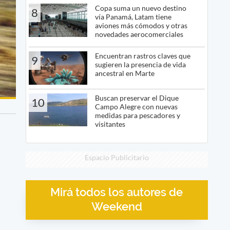
Copa suma un nuevo destino
8
vía Panamá, Latam tiene
aviones más cómodos y otras
novedades aerocomerciales
Encuentran rastros claves que
9
sugieren la presencia de vida
ancestral en Marte
Buscan preservar el Dique
10
Campo Alegre con nuevas
medidas para pescadores y
visitantes
Espacio Publicitario
Mirá todos los autores de
Weekend