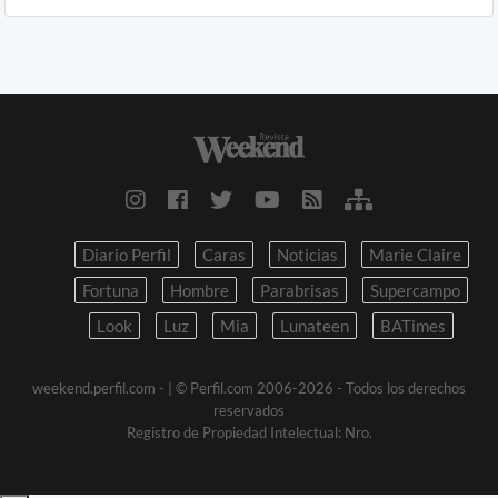
Diario Perfil
Caras
Noticias
Marie Claire
Fortuna
Hombre
Parabrisas
Supercampo
Look
Luz
Mia
Lunateen
BATimes
weekend.perfil.com -
| © Perfil.com 2006-2026 - Todos los derechos
reservados
Registro de Propiedad Intelectual: Nro.