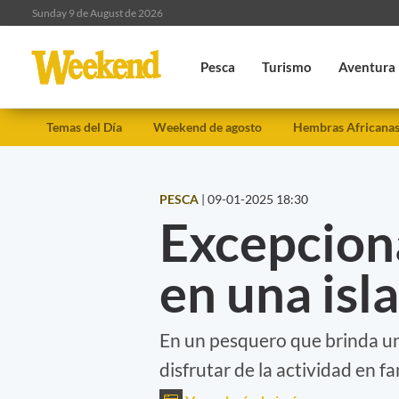
Sunday 9 de August de 2026
Pesca
Turismo
Aventura
Temas del Día
Weekend de agosto
Hembras Africana
PESCA
|
09-01-2025 18:30
Excepcion
en una isla
En un pesquero que brinda una
disfrutar de la actividad en f