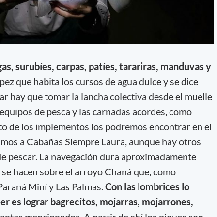
as, surubíes, carpas, patíes, tarariras, manduvas y
 pez que habita los cursos de agua dulce y se dice
gar hay que tomar la lancha colectiva desde el muelle
 equipos de pesca y las carnadas acordes, como
sto de los implementos los podremos encontrar en el
erimos a Cabañas Siempre Laura, aunque hay otros
de pescar. La navegación dura aproximadamente
s se hacen sobre el arroyo Chaná que, como
 Paraná Miní y Las Palmas.
Con las lombrices lo
er es lograr bagrecitos, mojarras, mojarrones,
 antes mencionados. A partir de ahí los piques son