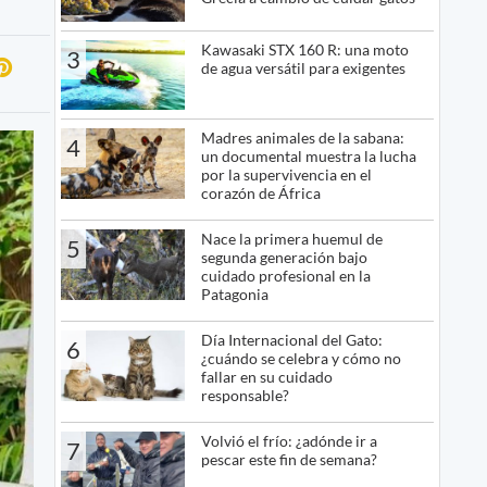
Kawasaki STX 160 R: una moto
3
de agua versátil para exigentes
Madres animales de la sabana:
4
un documental muestra la lucha
por la supervivencia en el
corazón de África
Nace la primera huemul de
5
segunda generación bajo
cuidado profesional en la
Patagonia
Día Internacional del Gato:
6
¿cuándo se celebra y cómo no
fallar en su cuidado
responsable?
Volvió el frío: ¿adónde ir a
7
pescar este fin de semana?