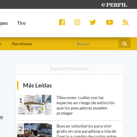
ipos
Tiro
e
Aerolíneas
Espacio Publicitario
Más Leídas
Tiburones: cuáles son las
1
especies en riesgo de extinción
que los pescadores pueden
proteger
te
Buscan voluntarios para vivir
2
gratis en una paradisíaca isla de
Grecia a cambio de cuidar gatos