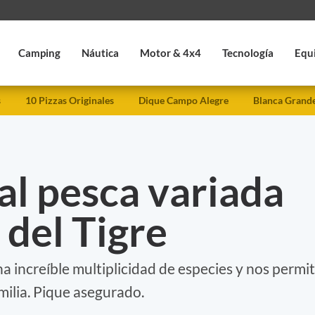
Camping
Náutica
Motor & 4x4
Tecnología
Equ
s
10 Pizzas Originales
Dique Campo Alegre
Blanca Grand
al pesca variada
 del Tigre
 increíble multiplicidad de especies y nos permi
amilia. Pique asegurado.