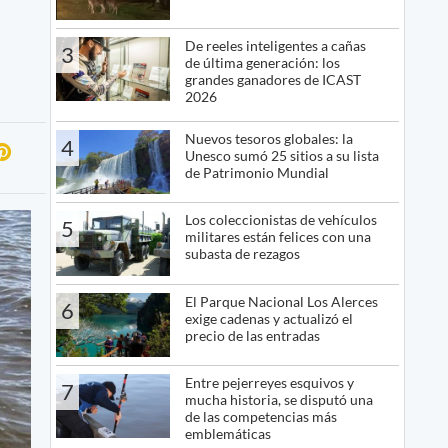
De reeles inteligentes a cañas
3
de última generación: los
grandes ganadores de ICAST
2026
Nuevos tesoros globales: la
4
Unesco sumó 25 sitios a su lista
de Patrimonio Mundial
Los coleccionistas de vehículos
5
militares están felices con una
subasta de rezagos
El Parque Nacional Los Alerces
6
exige cadenas y actualizó el
precio de las entradas
Entre pejerreyes esquivos y
7
mucha historia, se disputó una
de las competencias más
emblemáticas