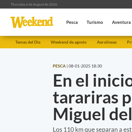
Thursday 6 de August de 2026
Pesca
Turismo
Aventura
Temas del Día
Weekend de agosto
Aerolíneas
Pr
PESCA
|
08-01-2025 18:30
En el inici
tarariras 
Miguel de
Los 110 km que separan a est