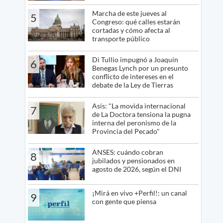
Marcha de este jueves al
5
Congreso: qué calles estarán
cortadas y cómo afecta al
transporte público
Di Tullio impugnó a Joaquín
6
Benegas Lynch por un presunto
conflicto de intereses en el
debate de la Ley de Tierras
Asís: "La movida internacional
7
de La Doctora tensiona la pugna
interna del peronismo de la
Provincia del Pecado"
ANSES: cuándo cobran
8
jubilados y pensionados en
agosto de 2026, según el DNI
¡Mirá en vivo +Perfil!: un canal
9
con gente que piensa