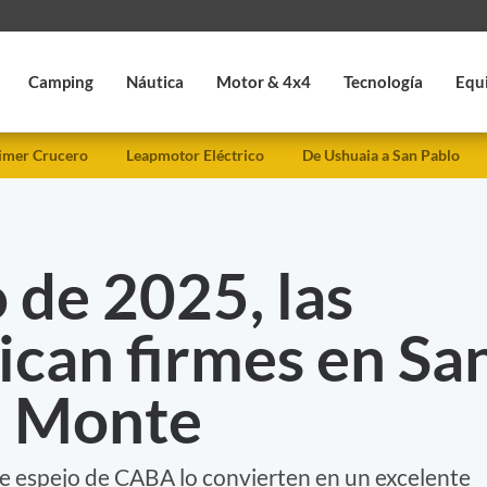
Camping
Náutica
Motor & 4x4
Tecnología
Equ
imer Crucero
Leapmotor Eléctrico
De Ushuaia a San Pablo
o de 2025, las
pican firmes en Sa
l Monte
e espejo de CABA lo convierten en un excelente