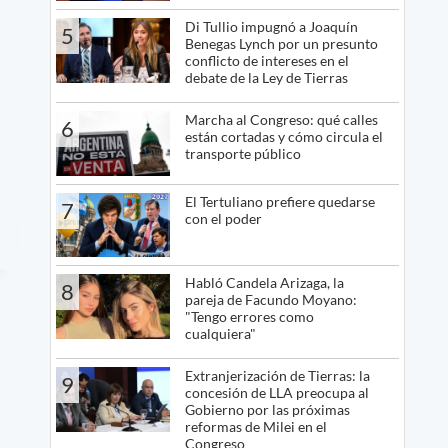
Di Tullio impugnó a Joaquín
5
Benegas Lynch por un presunto
conflicto de intereses en el
debate de la Ley de Tierras
Marcha al Congreso: qué calles
6
están cortadas y cómo circula el
transporte público
El Tertuliano prefiere quedarse
7
con el poder
Habló Candela Arizaga, la
8
pareja de Facundo Moyano:
"Tengo errores como
cualquiera"
Extranjerización de Tierras: la
9
concesión de LLA preocupa al
Gobierno por las próximas
reformas de Milei en el
Congreso