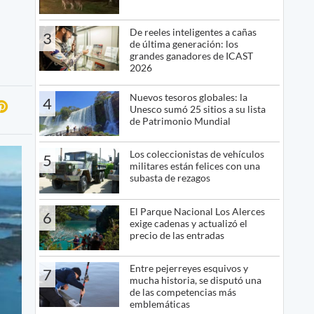
De reeles inteligentes a cañas
3
de última generación: los
grandes ganadores de ICAST
2026
Nuevos tesoros globales: la
4
Unesco sumó 25 sitios a su lista
de Patrimonio Mundial
Los coleccionistas de vehículos
5
militares están felices con una
subasta de rezagos
El Parque Nacional Los Alerces
6
exige cadenas y actualizó el
precio de las entradas
Entre pejerreyes esquivos y
7
mucha historia, se disputó una
de las competencias más
emblemáticas