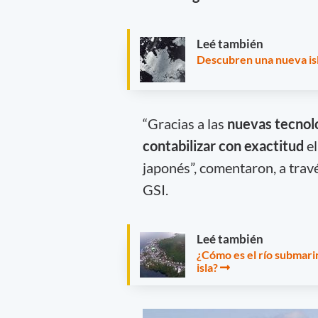
Leé también
Descubren una nueva isla
“Gracias a las
nuevas tecnolo
contabilizar con exactitud
el
japonés”, comentaron, a trav
GSI.
Leé también
¿Cómo es el río submari
isla?