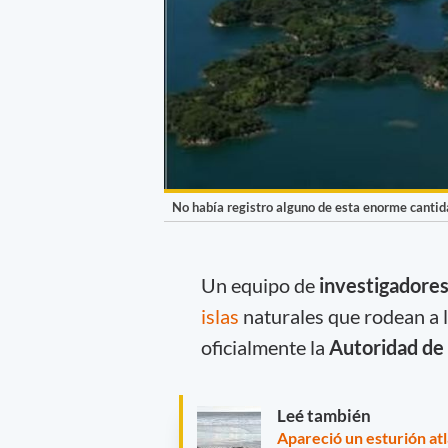
No había registro alguno de esta enorme cantida
Un equipo de
investigadores
islas
naturales que rodean a l
oficialmente la
Autoridad de 
Leé también
Apareció un esturión at