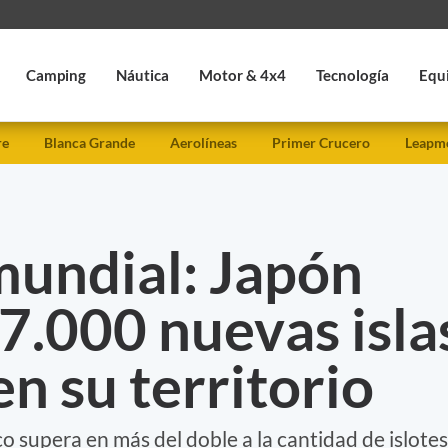
Camping
Náutica
Motor & 4x4
Tecnología
Equ
re
Blanca Grande
Aerolíneas
Primer Crucero
Leapmo
mundial: Japón
7.000 nuevas isla
en su territorio
co supera en más del doble a la cantidad de islotes