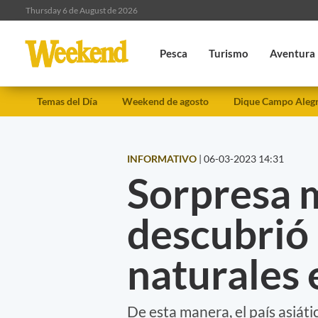
Thursday 6 de August de 2026
Pesca
Turismo
Aventura
Temas del Día
Weekend de agosto
Dique Campo Aleg
INFORMATIVO
|
06-03-2023 14:31
Sorpresa 
descubrió 
naturales 
De esta manera, el país asiáti