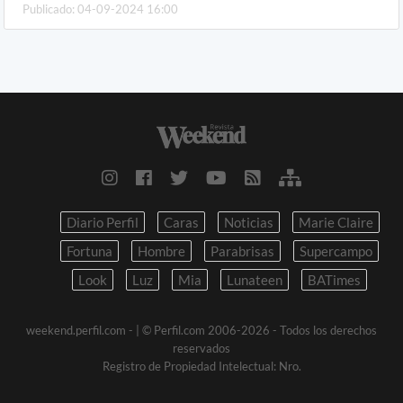
Publicado: 04-09-2024 16:00
Diario Perfil
Caras
Noticias
Marie Claire
Fortuna
Hombre
Parabrisas
Supercampo
Look
Luz
Mia
Lunateen
BATimes
weekend.perfil.com -
| © Perfil.com 2006-2026 - Todos los derechos
reservados
Registro de Propiedad Intelectual: Nro.