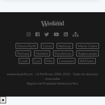
Diario Perfil
Caras
Noticias
Marie Claire
Fortuna
Hombre
Parabrisas
Supercampo
Look
Luz
Mia
Lunateen
BATimes
weekend.perfil.com -
| © Perfil.com 2006-2026 - Todos los derechos
reservados
Registro de Propiedad Intelectual: Nro.