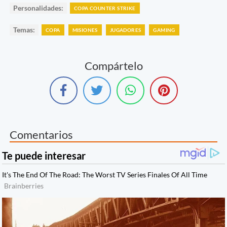
Personalidades:
COPA COUNTER STRIKE
Temas:
COPA
MISIONES
JUGADORES
GAMING
Compártelo
Comentarios