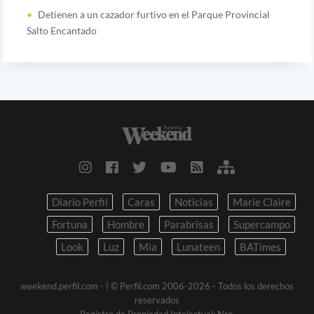
Detienen a un cazador furtivo en el Parque Provincial
Salto Encantado
Diario Perfil
Caras
Noticias
Marie Claire
Fortuna
Hombre
Parabrisas
Supercampo
Look
Luz
Mia
Lunateen
BATimes
weekend.perfil.com -
| © Perfil.com 2006-2026 - Todos los derechos
reservados
Registro de Propiedad Intelectual: Nro.