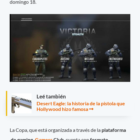
domingo 18.
Leé también
Desert Eagle: la historia de la pistola que
Hollywood hizo famosa
La Copa, que está organizada a través de la
plataforma
de gaming,
Gamers
Club
, cuenta con
formato