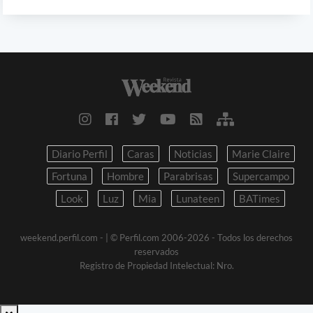
Diario Perfil
Caras
Noticias
Marie Claire
Fortuna
Hombre
Parabrisas
Supercampo
Look
Luz
Mia
Lunateen
BATimes
weekend.perfil.com -
| © Perfil.com 2006-2026 - Todos los derechos
reservados
Registro de Propiedad Intelectual: Nro.