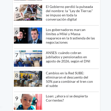
El Gobierno perdió la pulseada
5
del nombre: la "Ley de Tierras"
se impuso en toda la
conversación digital
Los gobernadores marcan
6
límites a Milei y Massa
reaparece en la trastienda de las
negociaciones
ANSES: cuándo cobran
7
jubilados y pensionados en
agosto de 2026, según el DNI
Cambios en la Red SUBE:
8
eliminaron el descuento del
50% para combinar el tren con
el subte
Loan: ¿ahora sí se despierta
9
Corrientes?