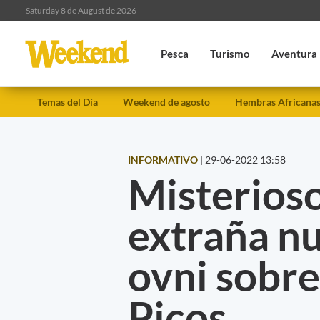
Saturday 8 de August de 2026
Pesca
Turismo
Aventura
Temas del Día
Weekend de agosto
Hembras Africana
INFORMATIVO
|
29-06-2022 13:58
Misterioso
extraña n
ovni sobre
Picos