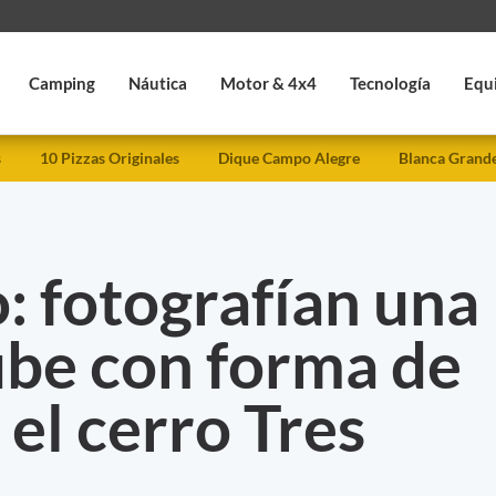
Camping
Náutica
Motor & 4x4
Tecnología
Equ
s
10 Pizzas Originales
Dique Campo Alegre
Blanca Grand
: fotografían una
ube con forma de
 el cerro Tres