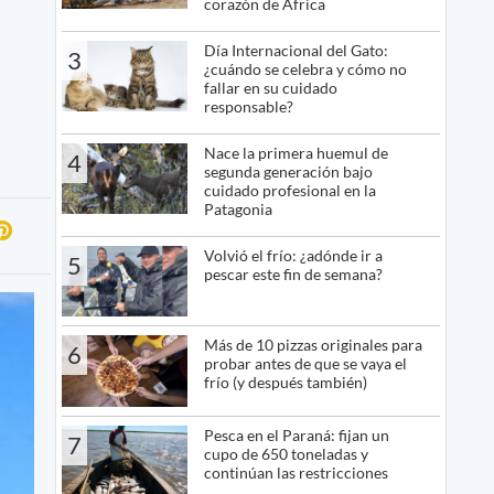
corazón de África
Día Internacional del Gato:
3
¿cuándo se celebra y cómo no
fallar en su cuidado
responsable?
Nace la primera huemul de
4
segunda generación bajo
cuidado profesional en la
Patagonia
Volvió el frío: ¿adónde ir a
5
pescar este fin de semana?
Más de 10 pizzas originales para
6
probar antes de que se vaya el
frío (y después también)
Pesca en el Paraná: fijan un
7
cupo de 650 toneladas y
continúan las restricciones