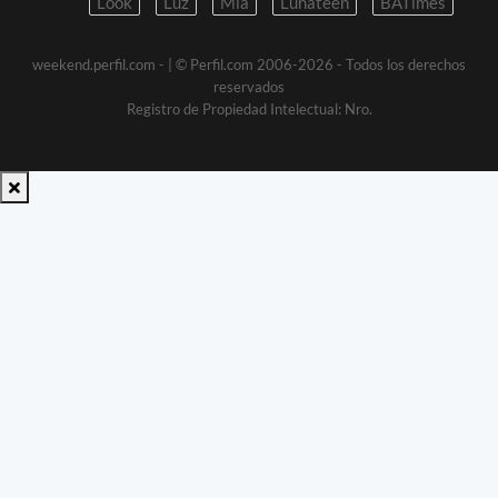
Look
Luz
Mia
Lunateen
BATimes
weekend.perfil.com -
| © Perfil.com 2006-2026 - Todos los derechos
reservados
Registro de Propiedad Intelectual: Nro.