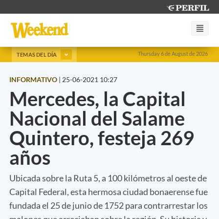
Thursday 6 de August de 2026
TEMAS DEL DÍA
INFORMATIVO
|
25-06-2021 10:27
Mercedes, la Capital
Nacional del Salame
Quintero, festeja 269
años
Ubicada sobre la Ruta 5, a 100 kilómetros al oeste de
Capital Federal, esta hermosa ciudad bonaerense fue
fundada el 25 de junio de 1752 para contrarrestar los
malones que arreciaban sobre la región. Su historia y