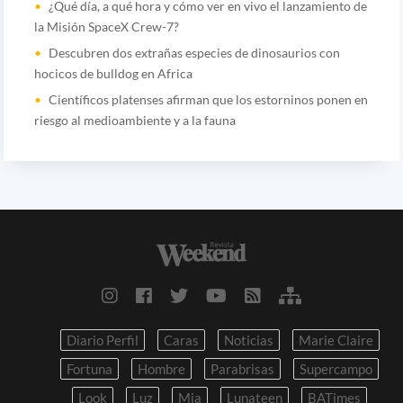
¿Qué día, a qué hora y cómo ver en vivo el lanzamiento de
la Misión SpaceX Crew-7?
Descubren dos extrañas especies de dinosaurios con
hocicos de bulldog en Africa
Científicos platenses afirman que los estorninos ponen en
riesgo al medioambiente y a la fauna
Diario Perfil
Caras
Noticias
Marie Claire
Fortuna
Hombre
Parabrisas
Supercampo
Look
Luz
Mia
Lunateen
BATimes