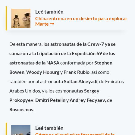
Leé también
China entrena en un desierto para explorar
Marte
De esta manera,
los astronautas de la Crew-7 ya se
sumaron a la tripulación de la Expedición 69 de los
astronautas de la
NASA
conformada por
Stephen
Bowen
,
Woody Hoburg
y
Frank Rubio
, así como
también por al astronauta
Sultan Alneyadi
, de Emiratos
Arabes Unidos, y a los cosmonautas
Sergey
Prokopyev
,
Dmitri Petelin
y
Andrey Fedyaev,
de
Roscosmos
.
Leé también
Cómo es el exclusivo ferrocarril de la