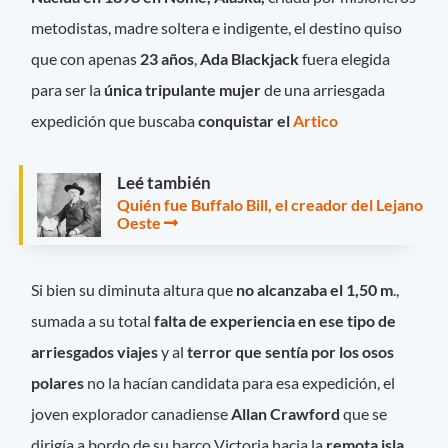
metodistas, madre soltera e indigente, el destino quiso
que con apenas
23 años
,
Ada Blackjack
fuera elegida
para ser la
única tripulante mujer
de una arriesgada
expedición que buscaba
conquistar el
Artico
Leé también
Quién fue Buffalo Bill, el creador del Lejano
Oeste
Si bien su diminuta altura que
no alcanzaba el 1,50 m
.,
sumada a su total
falta de experiencia en ese tipo de
arriesgados viajes
y al
terror que sentía por los osos
polares
no la hacían candidata para esa expedición, el
joven explorador canadiense
Allan Crawford
que se
dirigía a bordo de su barco Victoria hacia la
remota isla