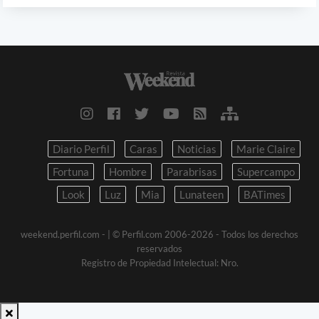
Diario Perfil
Caras
Noticias
Marie Claire
Fortuna
Hombre
Parabrisas
Supercampo
Look
Luz
Mia
Lunateen
BATimes
weekend.perfil.com -
| © Perfil.com 2006-2026 - Todos los derechos
reservados
Registro de Propiedad Intelectual: Nro.