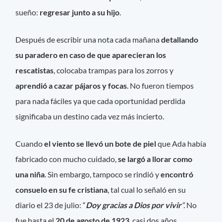
sueño:
regresar junto a su hijo
.
Después de escribir una nota cada mañana
detallando
su paradero en caso de que aparecieran los
rescatistas
, colocaba trampas para los zorros y
aprendió a cazar pájaros y focas
. No fueron tiempos
para nada fáciles ya que cada oportunidad perdida
significaba un destino cada vez más incierto.
Cuando
el viento se llevó un bote de piel
que Ada había
fabricado con mucho cuidado,
se largó a llorar como
una niña
. Sin embargo, tampoco se rindió y
encontró
consuelo en su fe cristiana
, tal cual lo señaló en su
diario el 23 de julio: “
Doy gracias a Dios por vivir
“.
No
fue hasta el
20 de agosto de 1923
, casi dos años