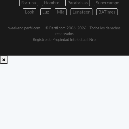
Fortuna
Hombre
Parabrisas
Supercampo
Look
Luz
Mia
Lunateen
BATimes
weekend.perfil.com -
| © Perfil.com 2006-2026 - Todos los derechos
reservados
Registro de Propiedad Intelectual: Nro.