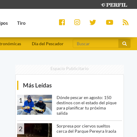
ipos
Tiro
tronómicas
Día del Pescador
Espacio Publicitario
Más Leídas
Dónde pescar en agosto: 150
1
destinos con el estado del pique
para planificar tu próxima
salida
Sorpresa por ciervos sueltos
2
cerca del Parque Pereyra Iraola