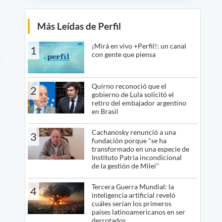
Más Leídas de Perfil
¡Mirá en vivo +Perfil!: un canal
1
con gente que piensa
Quirno reconoció que el
2
gobierno de Lula solicitó el
retiro del embajador argentino
en Brasil
Cachanosky renunció a una
3
fundación porque "se ha
transformado en una especie de
Instituto Patria incondicional
de la gestión de Milei"
Tercera Guerra Mundial: la
4
inteligencia artificial reveló
cuáles serían los primeros
países latinoamericanos en ser
derrotados