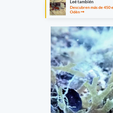
Leé también
Descubren más de 450 es
Odèn