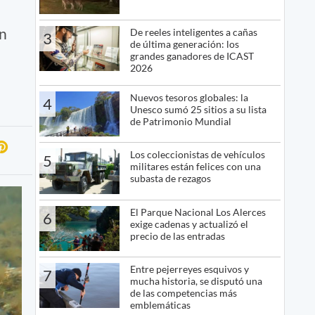
an
De reeles inteligentes a cañas
3
de última generación: los
grandes ganadores de ICAST
2026
Nuevos tesoros globales: la
4
Unesco sumó 25 sitios a su lista
de Patrimonio Mundial
Los coleccionistas de vehículos
5
militares están felices con una
subasta de rezagos
El Parque Nacional Los Alerces
6
exige cadenas y actualizó el
precio de las entradas
Entre pejerreyes esquivos y
7
mucha historia, se disputó una
de las competencias más
emblemáticas