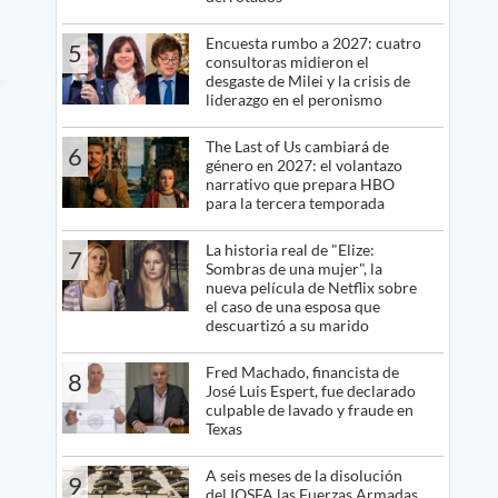
Encuesta rumbo a 2027: cuatro
5
consultoras midieron el
desgaste de Milei y la crisis de
liderazgo en el peronismo
The Last of Us cambiará de
6
género en 2027: el volantazo
narrativo que prepara HBO
para la tercera temporada
La historia real de "Elize:
7
Sombras de una mujer", la
nueva película de Netflix sobre
el caso de una esposa que
descuartizó a su marido
Fred Machado, financista de
8
José Luis Espert, fue declarado
culpable de lavado y fraude en
Texas
A seis meses de la disolución
9
del IOSFA las Fuerzas Armadas