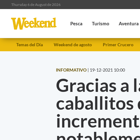
Thursday 6 de August de 2026
Pesca
Turismo
Aventura
Temas del Día
Weekend de agosto
Primer Crucero
INFORMATIVO
|
19-12-2021 10:00
Gracias a 
caballitos
increment
notableme