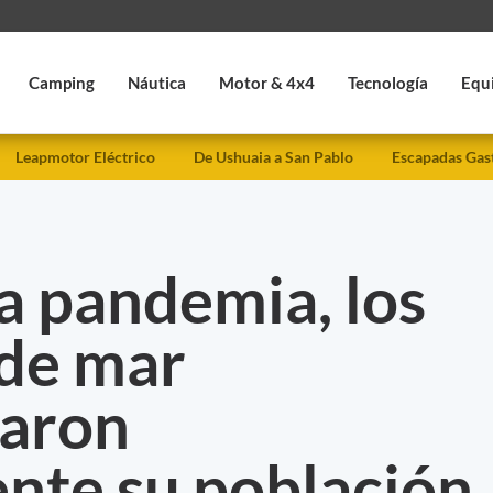
Camping
Náutica
Motor & 4x4
Tecnología
Equ
Leapmotor Eléctrico
De Ushuaia a San Pablo
Escapadas Gas
la pandemia, los
 de mar
aron
nte su población