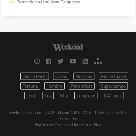
Pescando en familia en Galápagos
Diario Perfil
Caras
Noticias
Marie Claire
Fortuna
Hombre
Parabrisas
Supercampo
Look
Luz
Mia
Lunateen
BATimes
weekend.perfil.com -
| © Perfil.com 2006-2026 - Todos los derechos
reservados
Registro de Propiedad Intelectual: Nro.