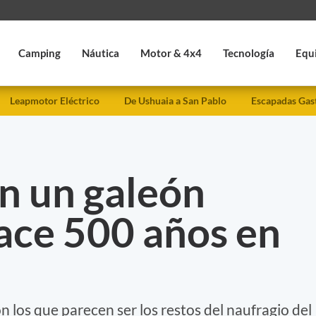
Camping
Náutica
Motor & 4x4
Tecnología
Equ
Leapmotor Eléctrico
De Ushuaia a San Pablo
Escapadas Gas
n un galeón
ace 500 años en
n los que parecen ser los restos del naufragio del