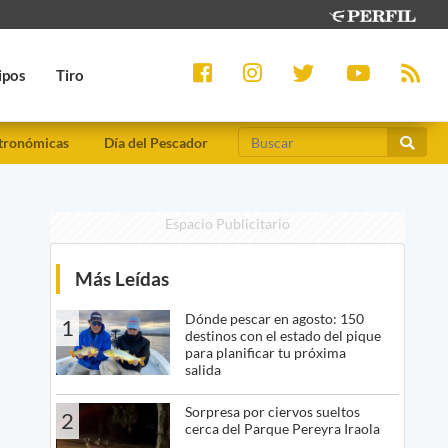
ipos
Tiro
tronómicas
Día del Pescador
Espacio Publicitario
Más Leídas
Dónde pescar en agosto: 150
1
destinos con el estado del pique
para planificar tu próxima
salida
Sorpresa por ciervos sueltos
2
cerca del Parque Pereyra Iraola