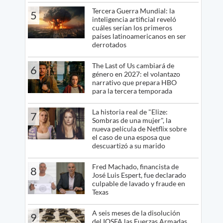
Tercera Guerra Mundial: la
5
inteligencia artificial reveló
cuáles serían los primeros
países latinoamericanos en ser
derrotados
The Last of Us cambiará de
6
género en 2027: el volantazo
narrativo que prepara HBO
para la tercera temporada
La historia real de "Elize:
7
Sombras de una mujer", la
nueva película de Netflix sobre
el caso de una esposa que
descuartizó a su marido
Fred Machado, financista de
8
José Luis Espert, fue declarado
culpable de lavado y fraude en
Texas
A seis meses de la disolución
9
del IOSFA las Fuerzas Armadas