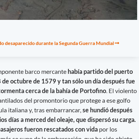
ido desaparecido durante la Segunda Guerra Mundial
 imponente barco mercante
había partido del puerto
8 de octubre de 1579 y tan sólo un día después fue
tormenta cerca de la bahía de Portofino
. El violento
acantilados del promontorio que protege a ese golfo
ula italiana y, tras embarrancar,
se hundió después
s días a merced del oleaje, que dispersó su carga.
s pasajeros fueron rescatados con vida
por los
 más se supo de la embarcación, que ha sido objeto