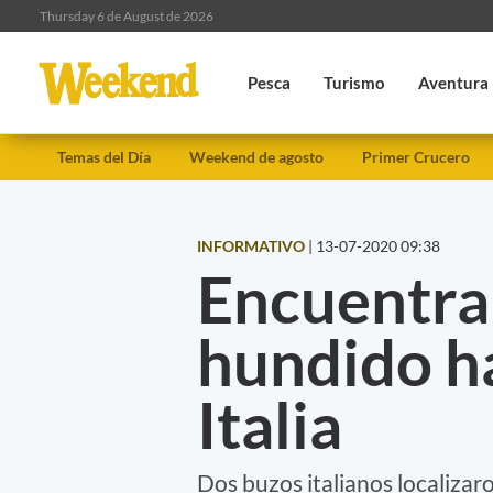
Thursday 6 de August de 2026
Pesca
Turismo
Aventura
Temas del Día
Weekend de agosto
Primer Crucero
INFORMATIVO
|
13-07-2020 09:38
Encuentra
hundido h
Italia
Dos buzos italianos localizaro