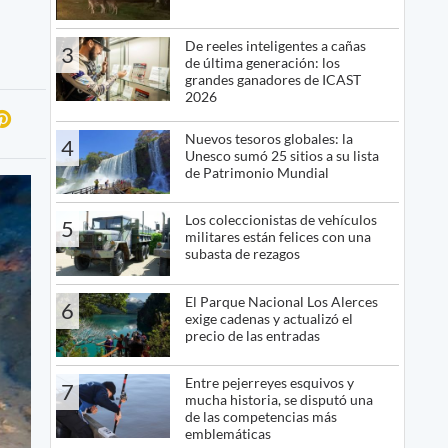
De reeles inteligentes a cañas
3
de última generación: los
grandes ganadores de ICAST
2026
Nuevos tesoros globales: la
4
Unesco sumó 25 sitios a su lista
de Patrimonio Mundial
Los coleccionistas de vehículos
5
militares están felices con una
subasta de rezagos
El Parque Nacional Los Alerces
6
exige cadenas y actualizó el
precio de las entradas
Entre pejerreyes esquivos y
7
mucha historia, se disputó una
de las competencias más
emblemáticas