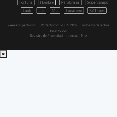
Fortuna
Hombre
Parabrisas
Supercampo
Look
Luz
Mia
Lunateen
BATimes
weekend.perfil.com -
| © Perfil.com 2006-2026 - Todos los derechos
reservados
Registro de Propiedad Intelectual: Nro.