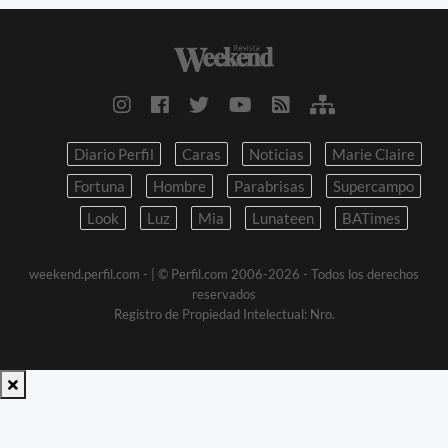
Diario Perfil
Caras
Noticias
Marie Claire
Fortuna
Hombre
Parabrisas
Supercampo
Look
Luz
Mia
Lunateen
BATimes
weekend.perfil.com -
| © Perfil.com 2006-2026 - Todos los derechos
reservados
Registro de Propiedad Intelectual: Nro.