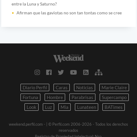
entre la Luna y Saturno?
Afirman que las gaviotas no son tan tontas como se cree
Diario Perfil
Caras
Noticias
Marie Claire
Fortuna
Hombre
Parabrisas
Supercampo
Look
Luz
Mia
Lunateen
BATimes
weekend.perfil.com -
| © Perfil.com 2006-2026 - Todos los derechos
reservados
Registro de Propiedad Intelectual: Nro.