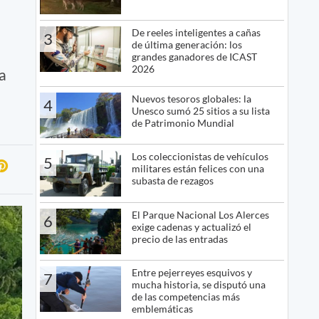
De reeles inteligentes a cañas
3
de última generación: los
grandes ganadores de ICAST
2026
a
Nuevos tesoros globales: la
4
Unesco sumó 25 sitios a su lista
de Patrimonio Mundial
Los coleccionistas de vehículos
5
militares están felices con una
subasta de rezagos
El Parque Nacional Los Alerces
6
exige cadenas y actualizó el
precio de las entradas
Entre pejerreyes esquivos y
7
mucha historia, se disputó una
de las competencias más
emblemáticas