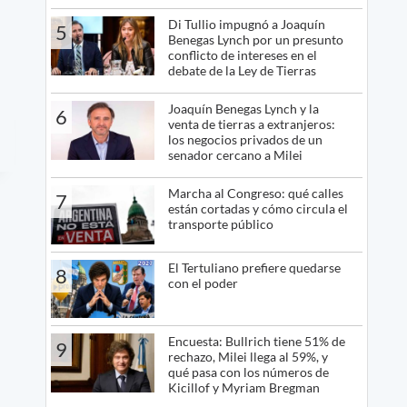
Di Tullio impugnó a Joaquín
5
Benegas Lynch por un presunto
conflicto de intereses en el
debate de la Ley de Tierras
Joaquín Benegas Lynch y la
6
venta de tierras a extranjeros:
los negocios privados de un
senador cercano a Milei
Marcha al Congreso: qué calles
7
están cortadas y cómo circula el
transporte público
El Tertuliano prefiere quedarse
8
con el poder
Encuesta: Bullrich tiene 51% de
9
rechazo, Milei llega al 59%, y
qué pasa con los números de
Kicillof y Myriam Bregman