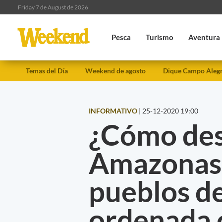
Friday 7 de August de 2026
Pesca
Turismo
Aventura
Temas del Día
Weekend de agosto
Dique Campo Aleg
INFORMATIVO
|
25-12-2020 19:00
¿Cómo des
Amazonas 
pueblos de
ordenada