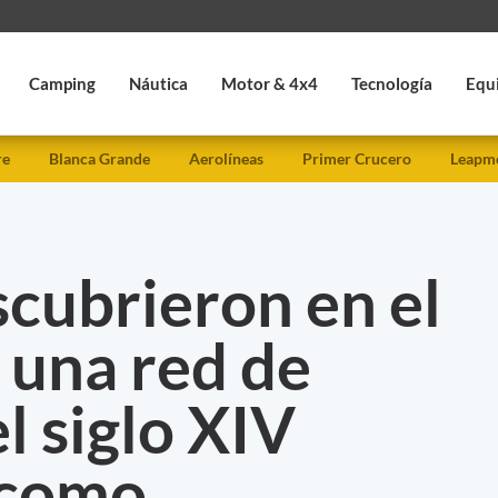
Camping
Náutica
Motor & 4x4
Tecnología
Equ
re
Blanca Grande
Aerolíneas
Primer Crucero
Leapmo
cubrieron en el
una red de
l siglo XIV
 como