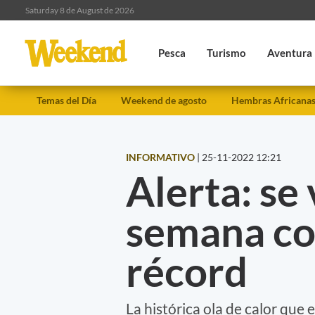
Saturday 8 de August de 2026
Pesca
Turismo
Aventura
Temas del Día
Weekend de agosto
Hembras Africana
INFORMATIVO
|
25-11-2022 12:21
Alerta: se 
semana co
récord
La histórica ola de calor que 