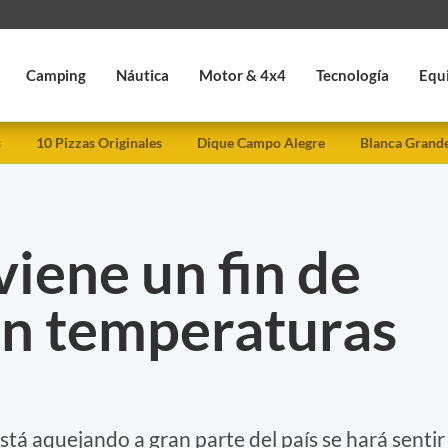
Camping
Náutica
Motor & 4x4
Tecnología
Equ
s
10 Pizzas Originales
Dique Campo Alegre
Blanca Grand
viene un fin de
n temperaturas
está aquejando a gran parte del país se hará sentir