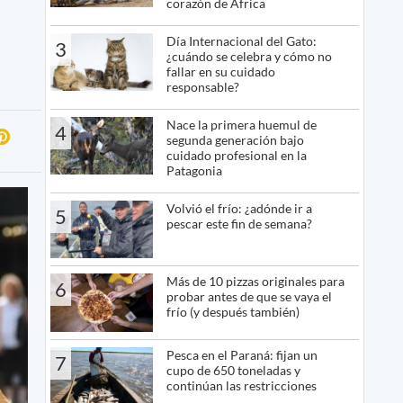
corazón de África
Día Internacional del Gato:
3
¿cuándo se celebra y cómo no
fallar en su cuidado
responsable?
Nace la primera huemul de
4
segunda generación bajo
cuidado profesional en la
Patagonia
Volvió el frío: ¿adónde ir a
5
pescar este fin de semana?
Más de 10 pizzas originales para
6
probar antes de que se vaya el
frío (y después también)
Pesca en el Paraná: fijan un
7
cupo de 650 toneladas y
continúan las restricciones