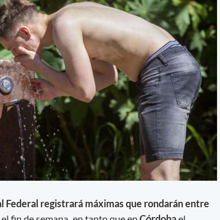
al Federal registrará máximas que rondarán entre
 el fin de semana
,
en tanto que en
Córdoba
el