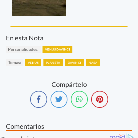
En esta Nota
Personalidades:
VENUS DAVINCI
Temas:
VENUS
PLANETA
DAVINCI
NASA
Compártelo
Comentarios