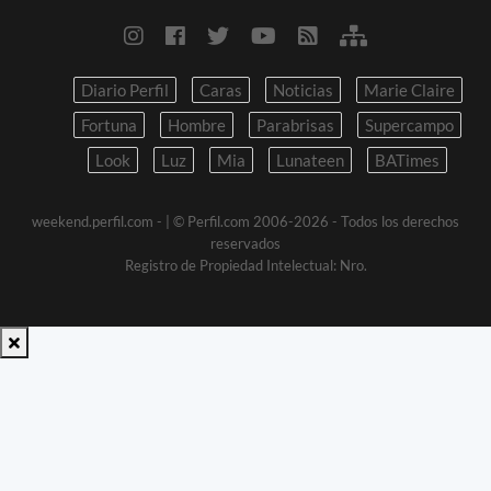
Diario Perfil
Caras
Noticias
Marie Claire
Fortuna
Hombre
Parabrisas
Supercampo
Look
Luz
Mia
Lunateen
BATimes
weekend.perfil.com -
| © Perfil.com 2006-2026 - Todos los derechos
reservados
Registro de Propiedad Intelectual: Nro.