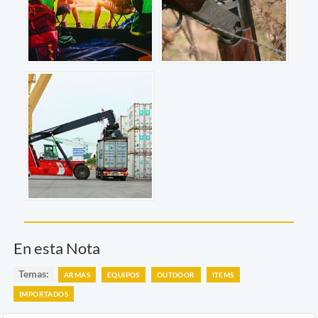
En esta Nota
Temas:
ARMAS
EQUIPOS
OUTDOOR
ITEMS
IMPORTADOS