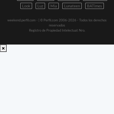
Look
Luz
Mia
Lunateen
BATimes
weekend.perfil.com -
| © Perfil.com 2006-2026 - Todos los derechos
reservados
Registro de Propiedad Intelectual: Nro.