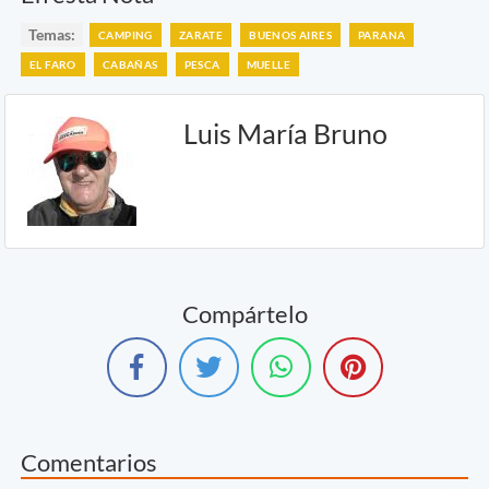
Temas:
CAMPING
ZARATE
BUENOS AIRES
PARANA
EL FARO
CABAÑAS
PESCA
MUELLE
Luis María Bruno
Compártelo
Comentarios