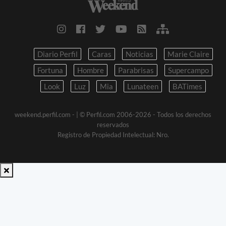
Diario Perfil
Caras
Noticias
Marie Claire
Fortuna
Hombre
Parabrisas
Supercampo
Look
Luz
Mia
Lunateen
BATimes
weekend.perfil.com -
| © Perfil.com 2006-2026 - Todos los derechos
reservados
Registro de Propiedad Intelectual: Nro.