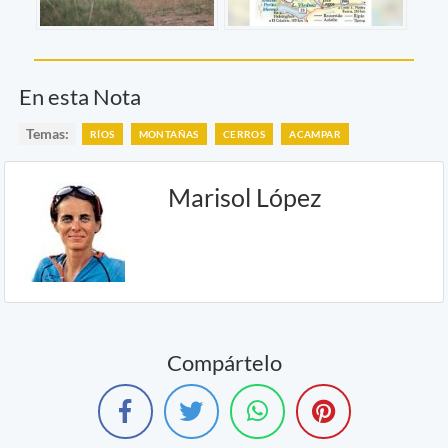
En esta Nota
Temas:
RÍOS
MONTAÑAS
CERROS
ACAMPAR
Marisol López
Compártelo