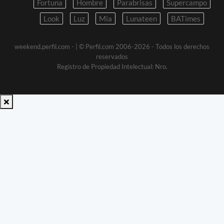
Fortuna
Hombre
Parabrisas
Supercampo
Look
Luz
Mia
Lunateen
BATimes
weekend.perfil.com -
| © Perfil.com 2006-2026 - Todos los derechos
reservados
Registro de Propiedad Intelectual: Nro.