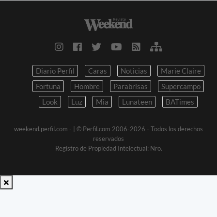
Diario Perfil
Caras
Noticias
Marie Claire
Fortuna
Hombre
Parabrisas
Supercampo
Look
Luz
Mia
Lunateen
BATimes
weekend.perfil.com -
| © Perfil.com 2006-2026 - Todos los derechos
reservados
Registro de Propiedad Intelectual: Nro.