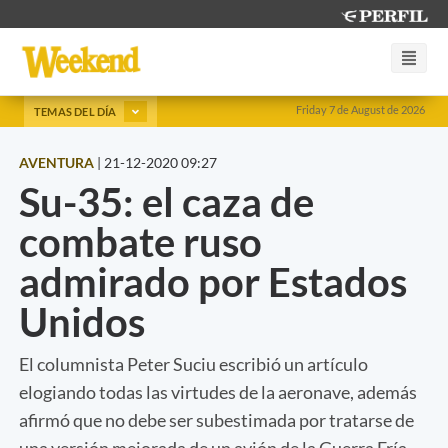
Friday 7 de August de 2026
TEMAS DEL DÍA
AVENTURA
|
21-12-2020 09:27
Su-35: el caza de
combate ruso
admirado por Estados
Unidos
El columnista Peter Suciu escribió un artículo
elogiando todas las virtudes de la aeronave, además
afirmó que no debe ser subestimada por tratarse de
una versión mejorada de un avión de la Guerra Fría.