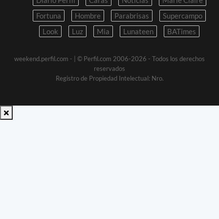
Fortuna
Hombre
Parabrisas
Supercampo
Look
Luz
Mia
Lunateen
BATimes
weekend.perfil.com -
| © Perfil.com 2006-2026 - Todos los derechos
reservados
Registro de Propiedad Intelectual: Nro.