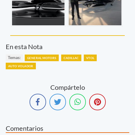
En esta Nota
Temas:
GENERAL MOTORS
CADILLAC
VTOL
AUTO VOLADOR
Compártelo
Comentarios