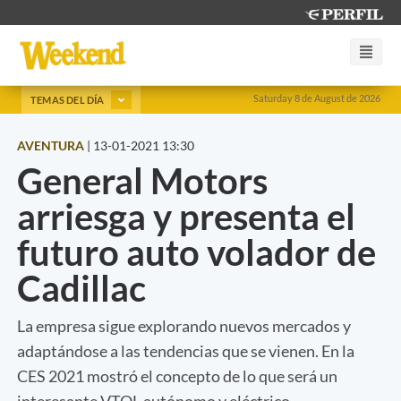
Saturday 8 de August de 2026
TEMAS DEL DÍA
AVENTURA
|
13-01-2021 13:30
General Motors
arriesga y presenta el
futuro auto volador de
Cadillac
La empresa sigue explorando nuevos mercados y
adaptándose a las tendencias que se vienen. En la
CES 2021 mostró el concepto de lo que será un
interesante VTOL autónomo y eléctrico.