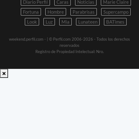
Diario Perfil
Caras
Noticias
Marie Claire
Fortuna
Hombre
Parabrisas
Supercampo
Look
Luz
Mia
Lunateen
BATimes
weekend.perfil.com -
| © Perfil.com 2006-2026 - Todos los derechos
reservados
Registro de Propiedad Intelectual: Nro.