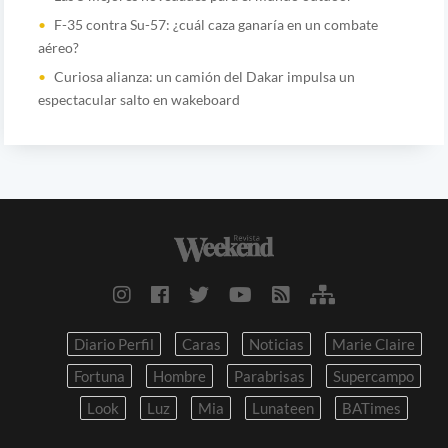
F-35 contra Su-57: ¿cuál caza ganaría en un combate
aéreo?
Curiosa alianza: un camión del Dakar impulsa un
espectacular salto en wakeboard
Diario Perfil
Caras
Noticias
Marie Claire
Fortuna
Hombre
Parabrisas
Supercampo
Look
Luz
Mia
Lunateen
BATimes