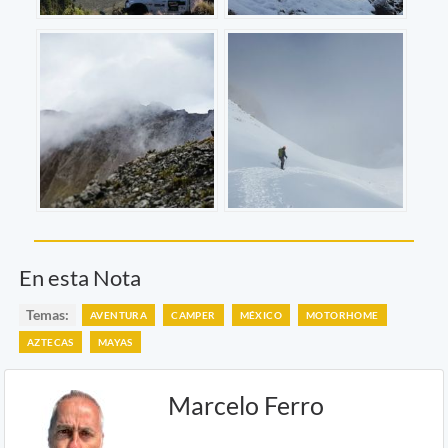
En esta Nota
Temas:
AVENTURA
CAMPER
MÉXICO
MOTORHOME
AZTECAS
MAYAS
Marcelo Ferro