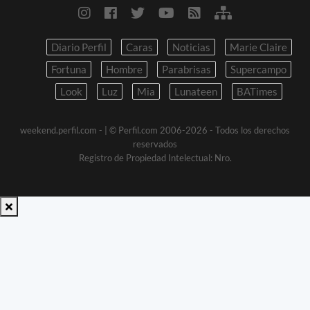
Diario Perfil
Caras
Noticias
Marie Claire
Fortuna
Hombre
Parabrisas
Supercampo
Look
Luz
Mia
Lunateen
BATimes
weekend.perfil.com -
| © Perfil.com 2006-2026 - Todos los derechos
reservados
Registro de Propiedad Intelectual: Nro.