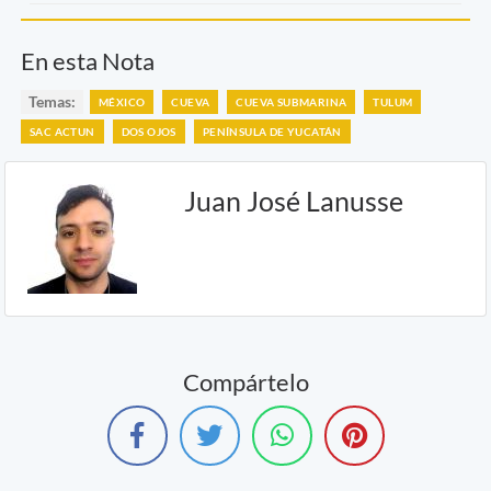
En esta Nota
Temas:
MÉXICO
CUEVA
CUEVA SUBMARINA
TULUM
SAC ACTUN
DOS OJOS
PENÍNSULA DE YUCATÁN
Juan José Lanusse
Compártelo