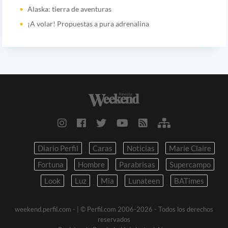
Alaska: tierra de aventuras
¡A volar! Propuestas a pura adrenalina
Diario Perfil
Caras
Noticias
Marie Claire
Fortuna
Hombre
Parabrisas
Supercampo
Look
Luz
Mia
Lunateen
BATimes
weekend.perfil.com -
| © Perfil.com 2006-2026 - Todos los derechos
reservados